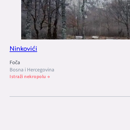
Ninkovići
Foča
Bosna i Hercegovina
Istraži nekropolu →