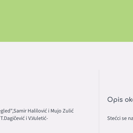
Opis ok
gled",Samir Halilović i Mujo Zulić
T.Dagičević i V.Vuletić-
Stećci se n