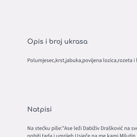
Opis i broj ukrasa
Polumjesec,krst,jabuka,povijena lozica,rozeta i b
Natpisi
Na stećku piše:"Ase leži Dabiživ Drašković na sv
pobiti tada i umrijeh.Usječe na me kami Milutin