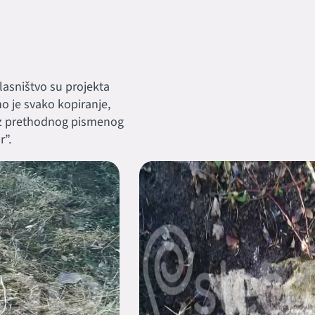
 vlasništvo su projekta
eno je svako kopiranje,
ez prethodnog pismenog
”.