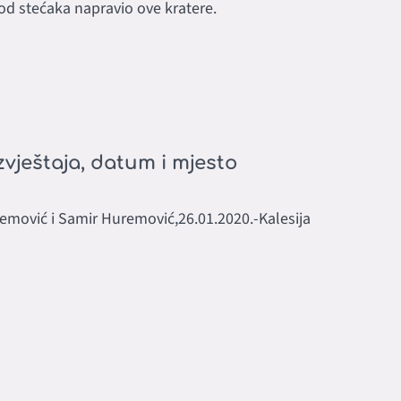
d stećaka napravio ove kratere.
zvještaja, datum i mjesto
mović i Samir Huremović,26.01.2020.-Kalesija