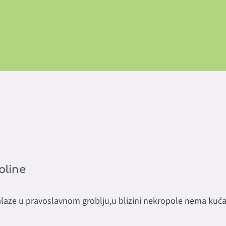
oline
alaze u pravoslavnom groblju,u blizini nekropole nema kuća