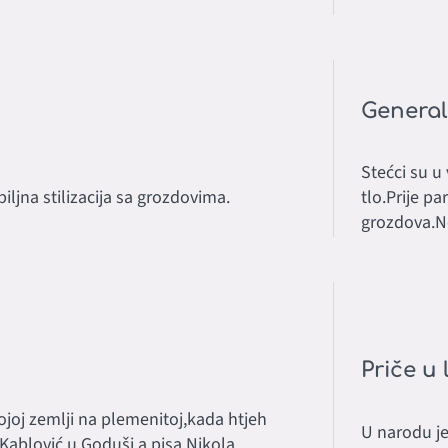
General
Stećci su u
iljna stilizacija sa grozdovima.
tlo.Prije pa
grozdova.N
Priče u 
ojoj zemlji na plemenitoj,kada htjeh
U narodu je
 Kablović u Goduši a pisa Nikola