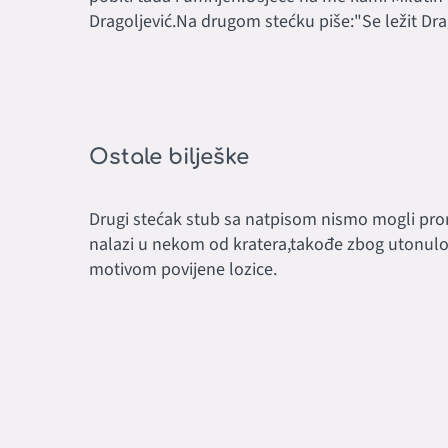
Dragoljević.Na drugom stećku piše:"Se ležit Drag
Ostale bilješke
Drugi stećak stub sa natpisom nismo mogli pro
nalazi u nekom od kratera,takođe zbog utonulos
motivom povijene lozice.