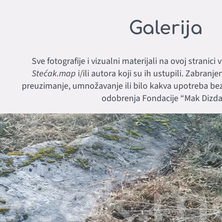
Galerija
Sve fotografije i vizualni materijali na ovoj stranici
Stećak.map
i/ili autora koji su ih ustupili. Zabranj
preuzimanje, umnožavanje ili bilo kakva upotreba b
odobrenja Fondacije “Mak Dizdar