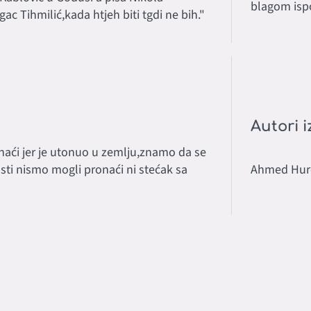
blagom ispo
ac Tihmilić,kada htjeh biti tgdi ne bih."
Autori i
naći jer je utonuo u zemlju,znamo da se
ti nismo mogli pronaći ni stećak sa
Ahmed Hure