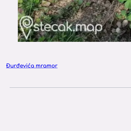
Đurđevića mramor