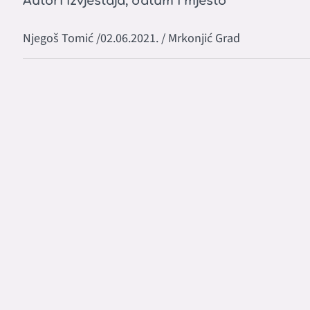
Autori izvještaja, datum i mjesto
Njegoš Tomić /02.06.2021. / Mrkonjić Grad