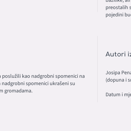
bazilike, a
preostalih 
pojedini bu
Autori i
Josipa Pena
a poslužili kao nadgrobni spomenici na
(dopuna i s
 nadgrobni spomenici ukrašeni su
nim gromadama.
Datum i mje