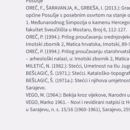
Posušje
OREČ, F., ŠARAVANJA, K., GRBEŠA, I. (2013.): Gr
općine Posušje s posebnim osvrtom na stanje o
1. Međunarodnog Simpozija o kamenu Hercegov
fakultet Sveučilišta u Mostaru, Broj 6, 112-127.
OREČ, P. (1994.): Prilog proučavanju srednjovjek
Imotski zbornik 2, Matica hrvatska, Imotski, 89-
OREČ, P. (1994.): Prilog proučavanju starohrva
– arheološki nalazi, u: Imotski zbornik 2, Matica
MILETIĆ, N. (1982.): Stećci, Umetnost na tlu Jug
BEŠLAGIĆ, Š. (1971.): Stećci. Kataloško-topograf
BEŠLAGIĆ, Š. (1971a.): Stećci i njihova umjetno
Sarajevo.
VEGO, M. (1964.): Bekija kroz vijekove, Narodni u
VEGO, Marko 1961. - Novi i revidirani natpisi i
u Sarajevu, n. s. 15/16 (1960-1961), Sarajevo, 25