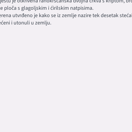
stu je otkrivena ranokršćanska dvojna crkva s kriptom, bro
e ploča s glagoljskim i ćirilskim natpisima.
erena utvrđeno je kako se iz zemlje nazire tek desetak steća
ćeni i utonuli u zemlju.