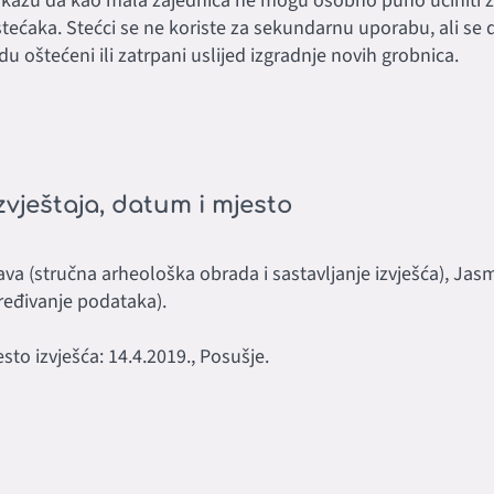
li kažu da kao mala zajednica ne mogu osobno puno učiniti z
stećaka. Stećci se ne koriste za sekundarnu uporabu, ali se
du oštećeni ili zatrpani uslijed izgradnje novih grobnica.
zvještaja, datum i mjesto
va (stručna arheološka obrada i sastavljanje izvješća), Jas
ređivanje podataka).
sto izvješća: 14.4.2019., Posušje.