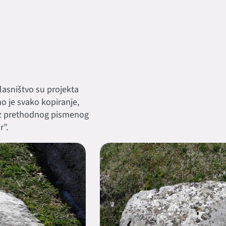
 vlasništvo su projekta
eno je svako kopiranje,
ez prethodnog pismenog
”.