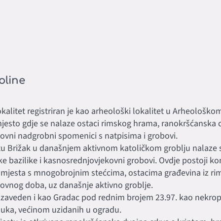
oline
kalitet registriran je kao arheološki lokalitet u Arheološko
jesto gdje se nalaze ostaci rimskog hrama, ranokršćanska c
ovni nadgrobni spomenici s natpisima i grobovi.
tu Brižak u današnjem aktivnom katoličkom groblju nalaze 
e bazilike i kasnosrednjovjekovni grobovi. Ovdje postoji ko
 mjesta s mnogobrojnim stećcima, ostacima građevina iz ri
ovnog doba, uz današnje aktivno groblje.
e zaveden i kao Gradac pod rednim brojem 23.97. kao nekrop
duka, većinom uzidanih u ogradu.