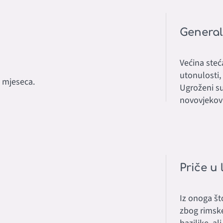
General
Većina steć
utonulosti, 
 mjeseca.
Ugroženi su
novovjekov
Priče u 
Iz onoga št
zbog rimske