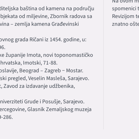
Na ovom mje
aditeljska baština od kamena na području
spomenici t
bjekata od miljevine, Zbornik radova sa
Revizijom t
ina – zemlja kamena Građevinski
znatno ošte
ovnog grada Ričani iz 1454. godine, u:
96.
tske županije Imota, novi toponomastičko
 hrvatska, Imotski, 71-88.
oslavije, Beograd – Zagreb − Mostar.
ski pregled, Veselin Masleša, Sarajevo.
st, Zavod za izdavanje udžbenika,
niverziteti Grude i Posušje, Sarajevo.
z Hercegovine, Glasnik Zemaljskog muzeja
9-286.