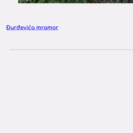
Đurđevića mramor