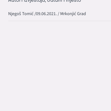
Autori izvještaja, datum i mjesto
Njegoš Tomić /09.06.2021. / Mrkonjić Grad