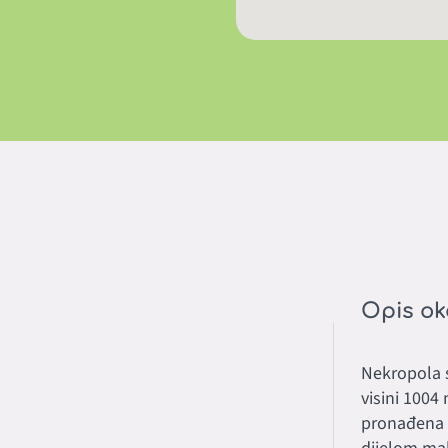
Opis ok
Nekropola s
visini 1004
pronađena č