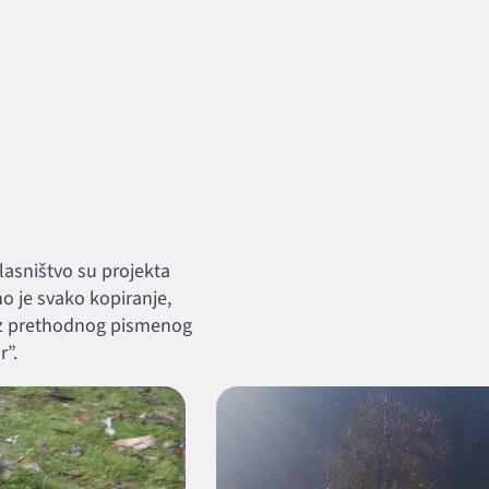
 vlasništvo su projekta
eno je svako kopiranje,
ez prethodnog pismenog
”.