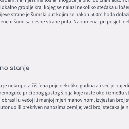
kadam, na mjestima loš ali moguće je prići običnim autom.
 lokalno groblje kraj kojeg se nalazi nekoliko stećaka u loše
 lijeve strane je šumski put kojim se nakon 500m hoda dola
ene u šumi sa desne strane puta. Napomena: pri posjeti ne
no stanje
 da je nekropola čišćena prije nekoliko godina ali već je poje
emoguće prići zbog gustog šiblja koje raste oko i između s
su obrasli u većoj ili manjoj mjeri mahovinom, izvjestan broj
utonuo ili prekriven nanosima zemlje; veći broj stećaka je n