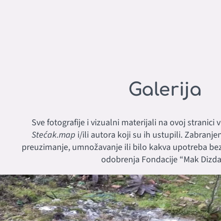
Galerija
Sve fotografije i vizualni materijali na ovoj stranici
Stećak.map
i/ili autora koji su ih ustupili. Zabranj
preuzimanje, umnožavanje ili bilo kakva upotreba b
odobrenja Fondacije “Mak Dizdar