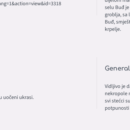
dijelom ma
lang=1&action=view&id=3318
selu Buđ je
groblja, sa
Buđ, smješt
krpelje.
General
Vidljivo je
nekropole n
u uočeni ukrasi.
svi stećci 
potpunosti 