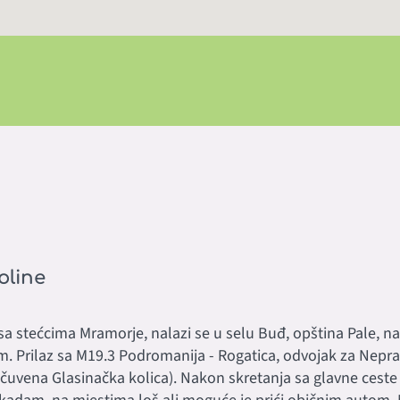
oline
a stećcima Mramorje, nalazi se u selu Buđ, opština Pale, 
 m. Prilaz sa M19.3 Podromanija - Rogatica, odvojak za Nepra
uvena Glasinačka kolica). Nakon skretanja sa glavne ceste 