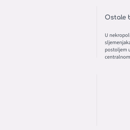
Ostale b
U nekropoli
sljemenjaka
postoljem u
centralnom 