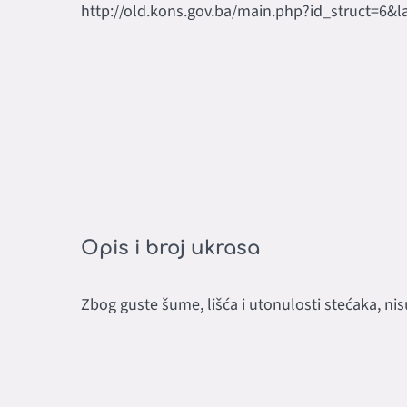
http://old.kons.gov.ba/main.php?id_struct=6&
Opis i broj ukrasa
Zbog guste šume, lišća i utonulosti stećaka, nis